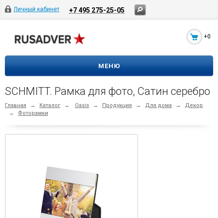
Личный кабинет
+7 495 275-25-05
+0
МЕНЮ
SCHMITT. Рамка для фото, Сатин серебро
Главная
→
Каталог
→
Oasis
→
Продукция
→
Для дома
→
Декор
→
Фоторамки