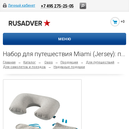
Личный кабинет
+7 495 275-25-05
+0
МЕНЮ
Набор для путешествия Miami (Jersey): подушка, повязка для глаз, беруши
Главная
→
Каталог
→
Oasis
→
Продукция
→
Для путешествий
→
Для самолетов и поездов
→
Надувные подушки