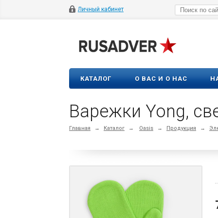
Личный кабинет
КАТАЛОГ
О ВАС И О НАС
Н
Варежки Yong, св
Главная
→
Каталог
→
Oasis
→
Продукция
→
Эл