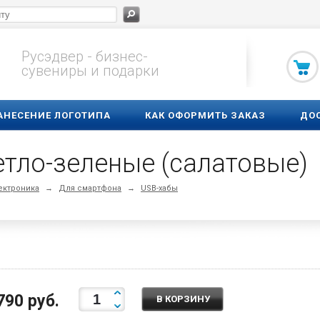
Русэдвер - бизнес-
сувениры и подарки
АНЕСЕНИЕ ЛОГОТИПА
КАК ОФОРМИТЬ ЗАКАЗ
ДО
етло-зеленые (салатовые)
ектроника
→
Для смартфона
→
USB-хабы
790 руб.
В КОРЗИНУ