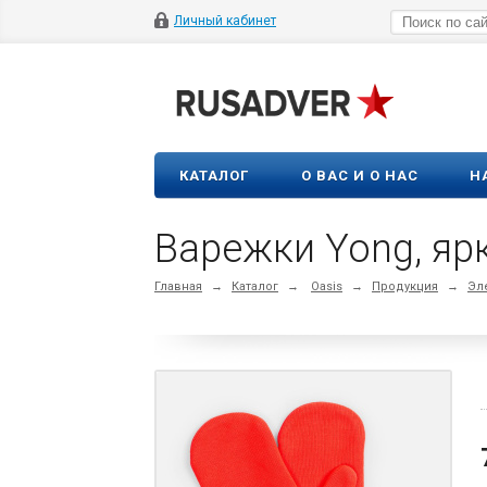
Личный кабинет
КАТАЛОГ
О ВАС И О НАС
Н
Варежки Yong, яр
Главная
→
Каталог
→
Oasis
→
Продукция
→
Эл