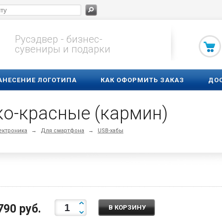
Русэдвер - бизнес-
сувениры и подарки
АНЕСЕНИЕ ЛОГОТИПА
КАК ОФОРМИТЬ ЗАКАЗ
ДО
ко-красные (кармин)
ектроника
→
Для смартфона
→
USB-хабы
790 руб.
В КОРЗИНУ