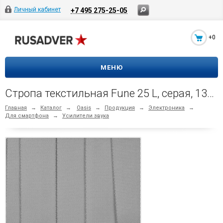
Личный кабинет
+7 495 275-25-05
+0
МЕНЮ
Стропа текстильная Fune 25 L, серая, 130 см
Главная
→
Каталог
→
Oasis
→
Продукция
→
Электроника
→
Для смартфона
→
Усилители звука