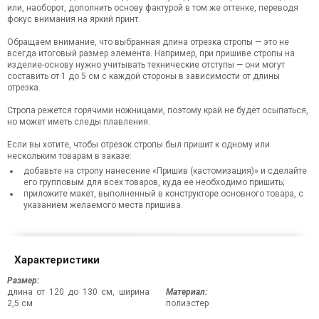
или, наоборот, дополнить основу фактурой в том же оттенке, переводя
фокус внимания на яркий принт.
Обращаем внимание, что выбранная длина отрезка стропы — это не
всегда итоговый размер элемента. Например, при пришиве стропы на
изделие-основу нужно учитывать технические отступы — они могут
составить от 1 до 5 см с каждой стороны в зависимости от длины
отрезка.
Стропа режется горячими ножницами, поэтому край не будет осыпаться,
но может иметь следы плавления.
Если вы хотите, чтобы отрезок стропы был пришит к одному или
нескольким товарам в заказе:
добавьте на стропу нанесение «Пришив (кастомизация)» и сделайте
его групповым для всех товаров, куда ее необходимо пришить;
приложите макет, выполненный в конструкторе основного товара, с
указанием желаемого места пришива.
Характеристики
Размер:
длина от 120 до 130 см, ширина
Материал:
2,5 см
полиэстер