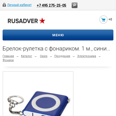
Личный кабинет
+7 495 275-25-05
+0
МЕНЮ
Брелок-рулетка с фонариком. 1 м., синий/белый
Главная
→
Каталог
→
Oasis
→
Продукция
→
Электроника
→
Фонари