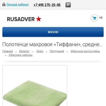
Личный кабинет
+7 495 275-25-05
+0
МЕНЮ
Полотенце махровое «Тиффани», среднее, зеленое, (фисташковый)
Главная
→
Каталог
→
Oasis
→
Продукция
→
Офисные аксессуары
→
Офисные наборы