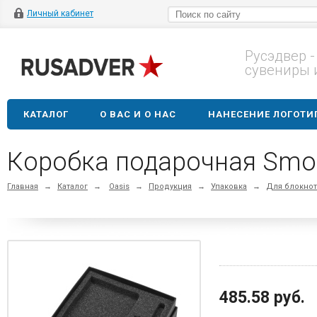
Личный кабинет
Русэдвер -
сувениры 
КАТАЛОГ
О ВАС И О НАС
НАНЕСЕНИЕ ЛОГОТИ
Главная
→
Каталог
→
Oasis
→
Продукция
→
Упаковка
→
Для блокно
485.58 руб.