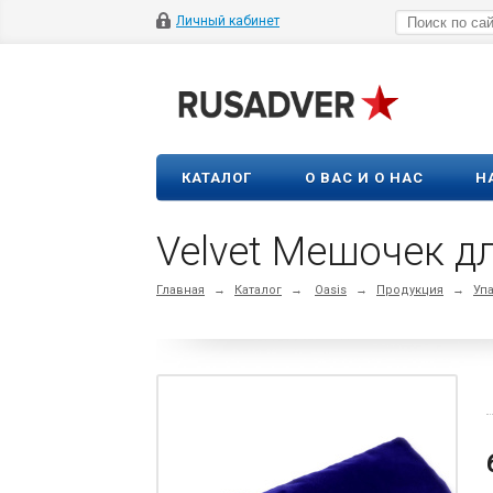
Личный кабинет
КАТАЛОГ
О ВАС И О НАС
Н
Velvet Мешочек дл
Главная
→
Каталог
→
Oasis
→
Продукция
→
Уп