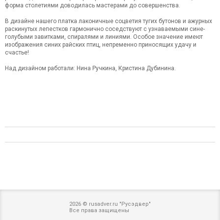
форма столетиями доводилась мастерами до совершенства.
В дизайне нашего платка лаконичные соцветия тугих бутонов и ажурных
раскинутых лепестков гармонично соседствуют с узнаваемыми сине-
голубыми завитками, спиралями и линиями. Особое значение имеют
изображения синих райских птиц, непременно приносящих удачу и
счастье!
Над дизайном работали: Нина Ручкина, Кристина Дубинина.
2026 © rusadver.ru "Русэдвер"
Все права защищены