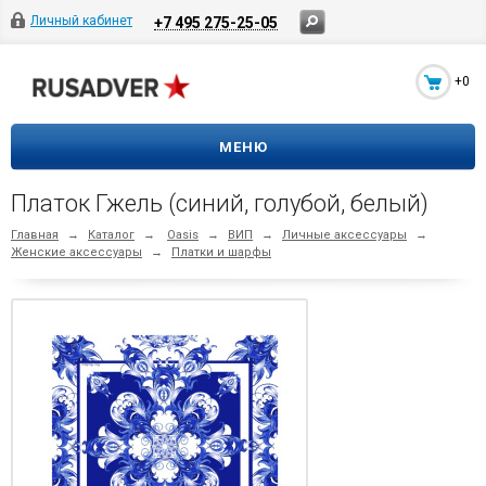
Личный кабинет
+7 495 275-25-05
+0
МЕНЮ
Платок Гжель (синий, голубой, белый)
Главная
→
Каталог
→
Oasis
→
ВИП
→
Личные аксессуары
→
Женские аксессуары
→
Платки и шарфы