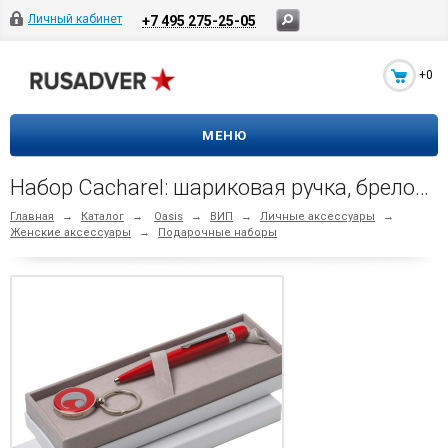
Личный кабинет
+7 495 275-25-05
+0
МЕНЮ
Набор Cacharel: шариковая ручка, брелок с флеш-картой USB 2. на 4 Гб, красный/серебристый
Главная
→
Каталог
→
Oasis
→
ВИП
→
Личные аксессуары
→
Женские аксессуары
→
Подарочные наборы