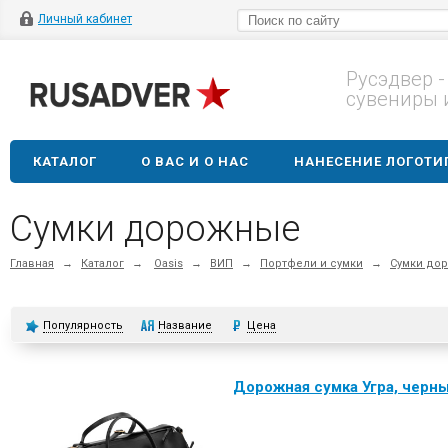
Личный кабинет
Русэдвер -
сувениры 
КАТАЛОГ
О ВАС И О НАС
НАНЕСЕНИЕ ЛОГОТИ
Сумки дорожные
Главная
→
Каталог
→
Oasis
→
ВИП
→
Портфели и сумки
→
Сумки до
Популярность
Название
Цена
Дорожная сумка Угра, черн