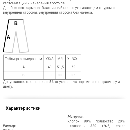
кастомизации и нанесения логотипа.
Два боковых кармана. Эластичный пояс с утягивающим шнуром с
внутренней стороны. Внутренняя сторона без начеса.
Таблица размеров, см
XS/S
M/L
XL/XXL
A
49
51,5
60
B
30
33
36
Допускаются отклонения в 5% от указанных параметров по размеру и
цвету.
Характеристики
Материал:
хлопок 80%; полиэстер 20%,
Размер:
плотность 320 г/м², футер