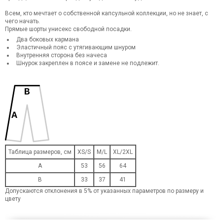
Всем, кто мечтает о собственной капсульной коллекции, но не знает, с
чего начать.
Прямые шорты унисекс свободной посадки.
Два боковых кармана
Эластичный пояс с утягивающим шнуром
Внутренняя сторона без начеса
Шнурок закреплен в поясе и замене не подлежит.
Таблица размеров, см
XS/S
M/L
XL/2XL
A
53
56
64
B
33
37
41
Допускаются отклонения в 5% от указанных параметров по размеру и
цвету