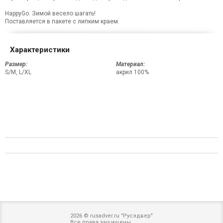
HappyGo. Зимой весело шагать!
Поставляется в пакете с липким краем.
Характеристики
Размер:
Материал:
S/M, L/XL
акрил 100%
2026 © rusadver.ru "Русэдвер"
Все права защищены