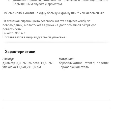
Остается только разлить напиток по чашкам и наслаждаться его
насыщенным вкусом и ароматом.
Объема колбы хватит на одну большую кружку или 2 чашки поменьше.
Элегантная оправа цвета розового золота защитит колбу от
повреждений, а пластиковая ручка не даст обжечься о горячую
поверхность.
Емкость 350 мл.
Поставляется в индивидуальной упаковке.
Характеристики
Размер:
Материал:
диаметр 8,3 см; высота 18,5 см;
боросиликатное стекло; пластик;
упаковка 11,5х8,7х19,5 см
нержавеющая сталь