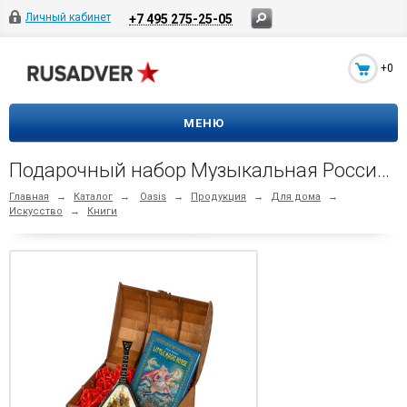
Личный кабинет
+7 495 275-25-05
+0
МЕНЮ
Подарочный набор Музыкальная Россия: балалайка, книга Конек - горбунок (синий, коричневый)
Главная
→
Каталог
→
Oasis
→
Продукция
→
Для дома
→
Искусство
→
Книги