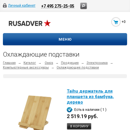
Личный кабинет
+7 495 275-25-05
+0
МЕНЮ
Охлаждающие подставки
Главная
→
Каталог
→
Oasis
→
Продукция
→
Электроника
→
Компьютерные аксессуары
→
Охлаждающие подставки
Taihu держатель для
планшета из бамбука,
дерево
Есть в наличии ( 1 )
2 519.19 руб.
В КОРЗИНУ