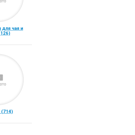
 для чая и
(126)
 (714)