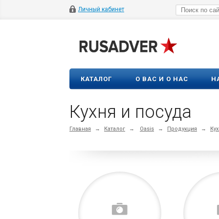
Личный кабинет
КАТАЛОГ
О ВАС И О НАС
Н
Кухня и посуда
Главная
→
Каталог
→
Oasis
→
Продукция
→
Кух