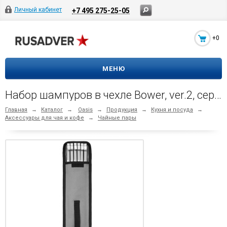
Личный кабинет
+7 495 275-25-05
+0
МЕНЮ
Набор шампуров в чехле Bower, ver.2, серый
Главная
→
Каталог
→
Oasis
→
Продукция
→
Кухня и посуда
→
Аксессуары для чая и кофе
→
Чайные пары