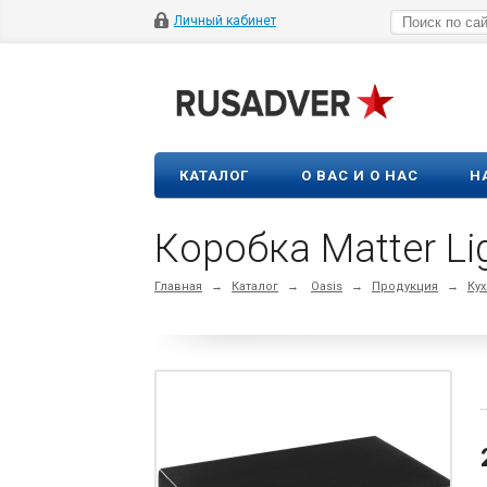
Личный кабинет
КАТАЛОГ
О ВАС И О НАС
Н
Коробка Matter Li
Главная
→
Каталог
→
Oasis
→
Продукция
→
Кух