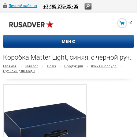
Личный кабинет
+7 495 275-25-05
+0
МЕНЮ
Коробка Matter Light, синяя, с черной ручкой
Главная
→
Каталог
→
Oasis
→
Продукция
→
Кухня и посуда
→
Бутылки для воды