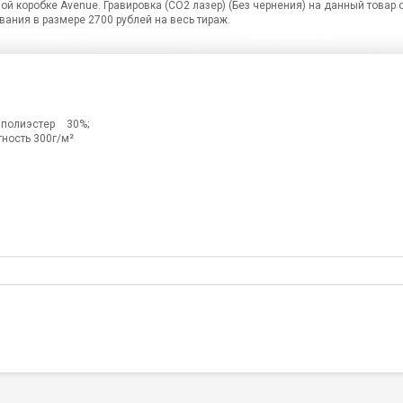
ой коробке Avenue. Гравировка (CO2 лазер) (Без чернения) на данный товар
ания в размере 2700 рублей на весь тираж.
полиэстер 30%;
тность 300г/м²