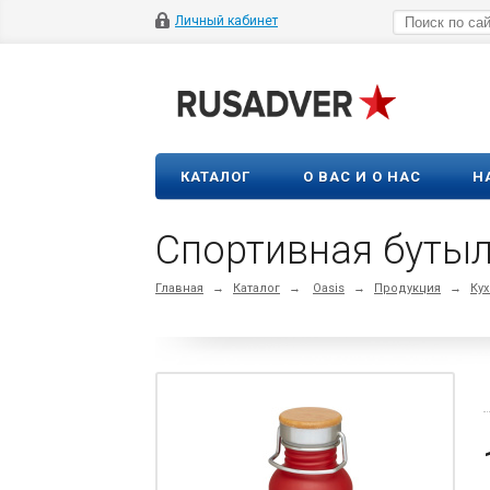
Личный кабинет
КАТАЛОГ
О ВАС И О НАС
Н
Спортивная бутыл
Главная
→
Каталог
→
Oasis
→
Продукция
→
Кух