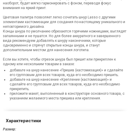
наоборот, будет мягко гармонировать с фоном, переводя фокус
внимания на яркий принт.
Цветовая палитра позволяет легко сочетать шнур Lasso с другими
элементами кастомизации для создания по-настоящему уникального и
неповторимого дизайна.
Концы шнура по умолчанию обрезаются горячими ножницами, выглядят
запаянными и не пушатся. Но для более аккуратного и завершенного
вида рекомендуем добавлять к шнуру наконечники, которые
одновременно и спрячут открытые концы шнура, и станут
дополнительным местом для нанесения логотипа.
Если вы хотите, чтобы отрезок шнура был пришит или прикреплен к
одному или нескольким товарам в заказе:
добавьте на шнур нанесение «Пришив (кастомизация)» и сделайте
его групповым для всех товаров, куда его необходимо пришить;
добавьте на шнур нанесение «Крепление (кастомизация)» и
сделайте его групповым для всех товаров, куда его необходимо
прикрепить;
приложите макет, выполненный в конструкторе основного товара, с
указанием желаемого места пришива или крепления.
Характеристики
Размер: