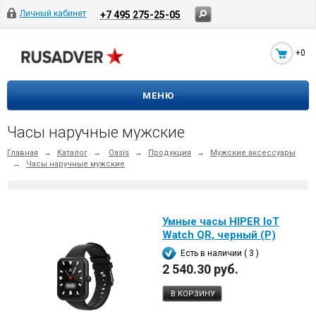
Личный кабинет
+7 495 275-25-05
+0
МЕНЮ
Часы наручные мужские
Главная
→
Каталог
→
Oasis
→
Продукция
→
Мужские аксессуары
→
Часы наручные мужские
Умные часы HIPER IoT
Watch QR, черный (Р)
Есть в наличии ( 3 )
2 540.30 руб.
В КОРЗИНУ