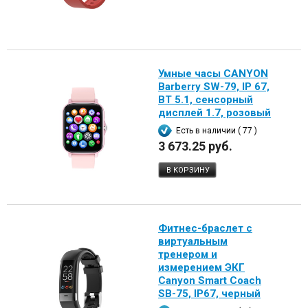
Умные часы CANYON
Barberry SW-79, IP 67,
BT 5.1, сенсорный
дисплей 1.7, розовый
Есть в наличии ( 77 )
3 673.25 руб.
В КОРЗИНУ
Фитнес-браслет с
виртуальным
тренером и
измерением ЭКГ
Canyon Smart Coach
SB-75, IP67, черный