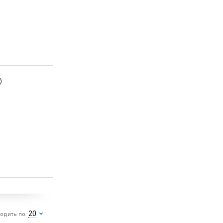
)
20
одить по: