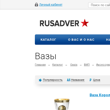
Личный кабинет
КАТАЛОГ
О ВАС И О НАС
Н
Вазы
Главная
→
Каталог
→
Oasis
→
ВИП
→
Аксессуа
Популярность
Название
Цена
Ваза Корол