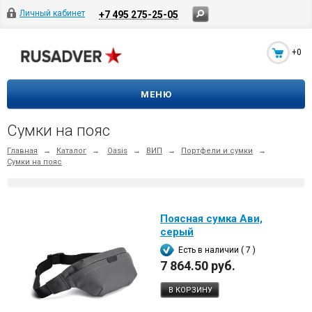
Личный кабинет
+7 495 275-25-05
+0
МЕНЮ
Сумки на пояс
Главная
→
Каталог
→
Oasis
→
ВИП
→
Портфели и сумки
→
Сумки на пояс
Поясная сумка Ави,
серый
Есть в наличии ( 7 )
7 864.50 руб.
В КОРЗИНУ