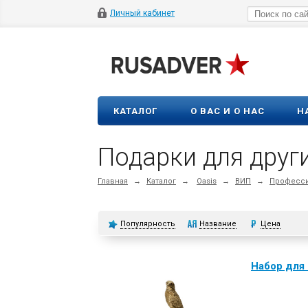
Личный кабинет
КАТАЛОГ
О ВАС И О НАС
Н
Подарки для друг
Главная
→
Каталог
→
Oasis
→
ВИП
→
Професси
Популярность
Название
Цена
Набор для 