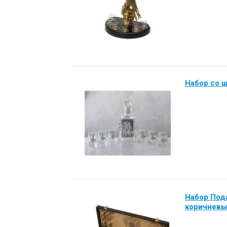
Набор со
Набор Под
коричневы