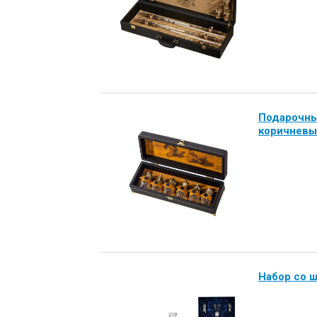
Подарочный
коричнев
Набор со