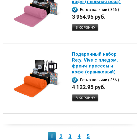
кофе (пыльная роза)
Есть в наличии ( 366 )
3 954.95 руб.
В КОРЗИНУ
Подарочный набор
Re:y. Vive с пледом,
френч-прессом и
кофе (оранжевый)
Есть в наличии ( 366 )
4 122.95 руб.
В КОРЗИНУ
1
2
3
4
5