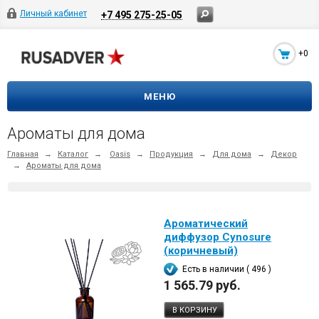
Личный кабинет
+7 495 275-25-05
+0
МЕНЮ
Ароматы для дома
Главная
→
Каталог
→
Oasis
→
Продукция
→
Для дома
→
Декор
→
Ароматы для дома
Ароматический
диффузор Cynosure
(коричневый)
Есть в наличии ( 496 )
1 565.79 руб.
В КОРЗИНУ