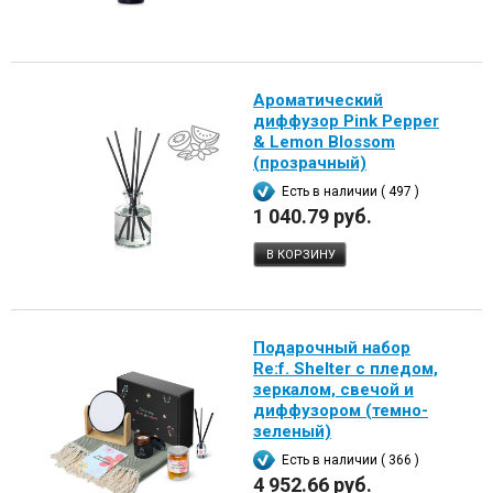
Ароматический
диффузор Pink Pepper
& Lemon Blossom
(прозрачный)
Есть в наличии ( 497 )
1 040.79 руб.
В КОРЗИНУ
Подарочный набор
Re:f. Shelter с пледом,
зеркалом, свечой и
диффузором (темно-
зеленый)
Есть в наличии ( 366 )
4 952.66 руб.