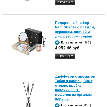
В КОРЗИНУ
Подарочный набор
Re:f. Shelter с пледом,
зеркалом, свечой и
диффузором (серый)
Есть в наличии ( 366 )
4 952.66 руб.
В КОРЗИНУ
Диффузор с ароматом
Табак и ваниль, 30мл,
стекло, пробка,
палочки 5 шт.,
мешочек из органзы
черный
Есть в наличии ( 853 )