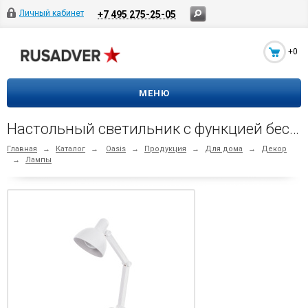
Личный кабинет
+7 495 275-25-05
+0
МЕНЮ
Настольный светильник с функцией беспроводной зарядки Bendy (белый)
Главная
→
Каталог
→
Oasis
→
Продукция
→
Для дома
→
Декор
→
Лампы