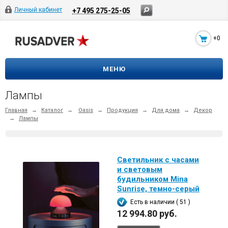
Личный кабинет
+7 495 275-25-05
+0
МЕНЮ
Лампы
Главная
→
Каталог
→
Oasis
→
Продукция
→
Для дома
→
Декор
→
Лампы
Светильник с часами
и световым
будильником Mina
Sunrise, темно-серый
Есть в наличии ( 51 )
12 994.80 руб.