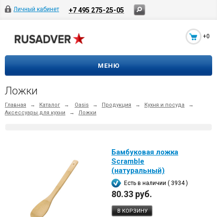
Личный кабинет
+7 495 275-25-05
+0
МЕНЮ
Ложки
Главная
→
Каталог
→
Oasis
→
Продукция
→
Кухня и посуда
→
Аксессуары для кухни
→
Ложки
Бамбуковая ложка
Scramble
(натуральный)
Есть в наличии ( 3934 )
80.33 руб.
В КОРЗИНУ