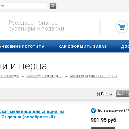
Русэдвер - бизнес-
сувениры и подарки
АНЕСЕНИЕ ЛОГОТИПА
КАК ОФОРМИТЬ ЗАКАЗ
ДО
и и перца
ня и посуда
→
Аксессуары для кухни
→
Мельницы для соли и перца
Плитка
Спи
Есть в наличии ( 1
кая мельница для специй, на
х Origanum (серебристый)
901.95 руб.