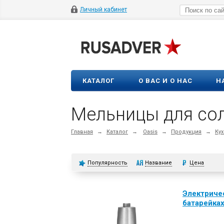
Личный кабинет
КАТАЛОГ
О ВАС И О НАС
Н
Мельницы для сол
Главная
→
Каталог
→
Oasis
→
Продукция
→
Кух
Популярность
Название
Цена
Электричес
батарейка