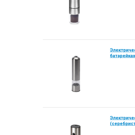
Электричес
батарейка
Электричес
(серебрис