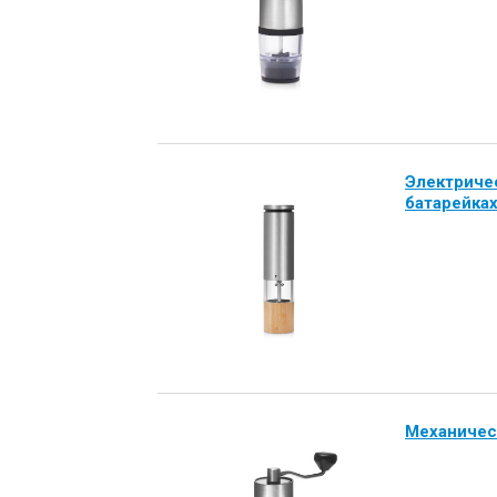
Электричес
батарейках
Механичес