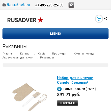
Личный кабинет
+7 495 275-25-05
+0
МЕНЮ
Рукавицы
Главная
→
Каталог
→
Oasis
→
Продукция
→
Кухня и посуда
→
Аксессуары для кухни
→
Рукавицы
Набор для выпечки
Canele, бежевый
Есть в наличии ( 2695 )
891.71 руб.
В КОРЗИНУ