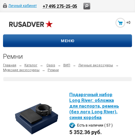
Личный кабинет
+7 495 275-25-05
+0
МЕНЮ
Ремни
Главная
→
Каталог
→
Oasis
→
ВИП
→
Личные аксессуары
→
Мужские аксессуары
→
Ремни
Подарочный набор
Long River: обложка
для паспорта, ремень
(без лого Long River),
синяя коробка
Есть в наличии ( 57 )
5 352.36 руб.