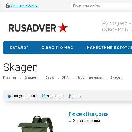
Личный кабинет
Русэдвер -
сувениры 
КАТАЛОГ
О ВАС И О НАС
НАНЕСЕНИЕ ЛОГОТИ
Skagen
Главная
→
Каталог
→
Oasis
→
ВИП
→
Наручные часы
→
Skagen
Популярность
Название
Цена
Рюкзак Hank, хаки
Характеристики