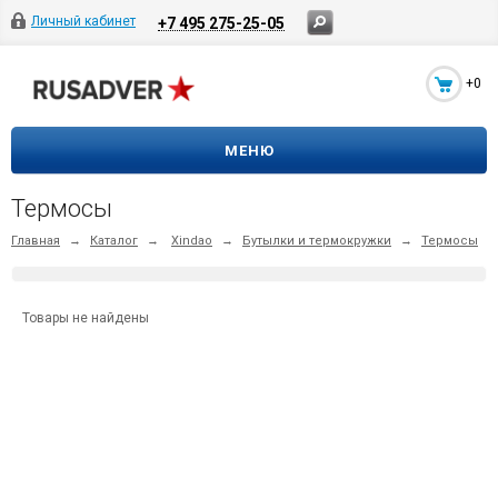
Личный кабинет
+7 495 275-25-05
+0
МЕНЮ
Термосы
Главная
→
Каталог
→
Xindao
→
Бутылки и термокружки
→
Термосы
Товары не найдены