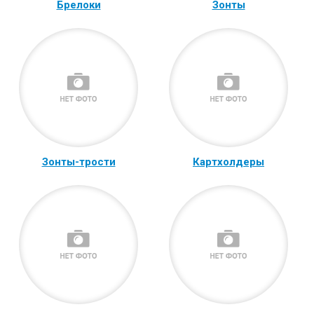
Брелоки
Зонты
Зонты-трости
Картхолдеры